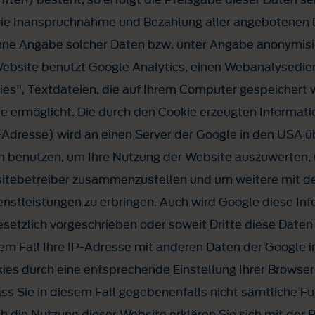
. Die Inanspruchnahme und Bezahlung aller angebotenen D
hne Angabe solcher Daten bzw. unter Angabe anonymisie
bsite benutzt Google Analytics, einen Webanalysedien
ies", Textdateien, die auf Ihrem Computer gespeichert 
e ermöglicht. Die durch den Cookie erzeugten Informati
P-Adresse) wird an einen Server der Google in den USA ü
n benutzen, um Ihre Nutzung der Website auszuwerten,
bsitebetreiber zusammenzustellen und um weitere mit d
nstleistungen zu erbringen. Auch wird Google diese In
gesetzlich vorgeschrieben oder soweit Dritte diese Date
nem Fall Ihre IP-Adresse mit anderen Daten der Google i
kies durch eine entsprechende Einstellung Ihrer Browser
ass Sie in diesem Fall gegebenenfalls nicht sämtliche F
 die Nutzung dieser Website erklären Sie sich mit der 