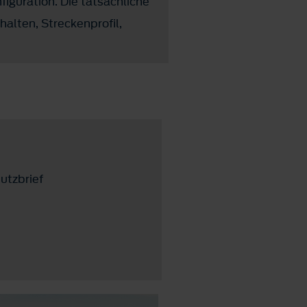
iguration. Die tatsächliche
alten, Streckenprofil,
utzbrief