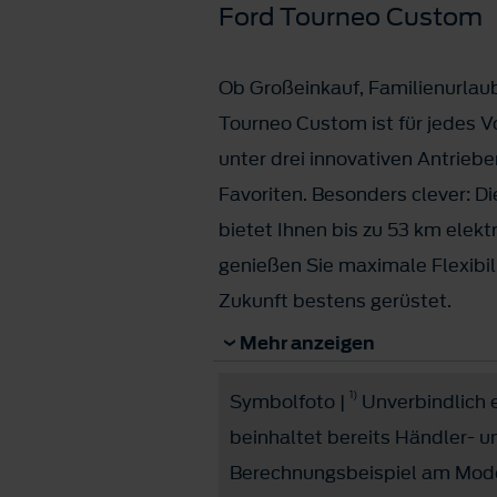
Ford Tourneo Custom
Ob Großeinkauf, Familienurlau
Tourneo Custom ist für jedes V
unter drei innovativen Antriebe
Favoriten. Besonders clever: Di
bietet Ihnen bis zu 53 km elekt
genießen Sie maximale Flexibili
Zukunft bestens gerüstet.
Für Unternehmer: vorsteuerab
Mehr anzeigen
1)
Symbolfoto |
Unverbindlich e
Jetzt ab € 45.990,- bzw. € 259
beinhaltet bereits Händler- 
Berechnungsbeispiel am Mode