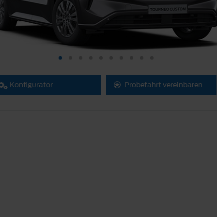
Konfigurator
Probefahrt vereinbaren