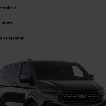
erblick:
Custom
neun Personen