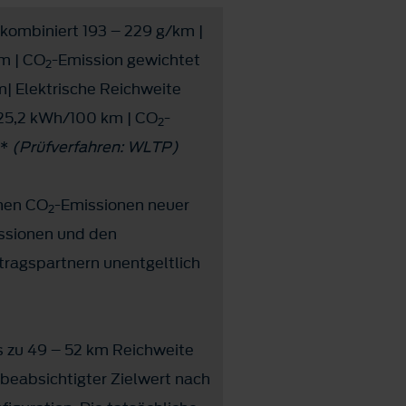
kombiniert 193 – 229 g/km |
m | CO
-Emission gewichtet
2
m| Elektrische Reichweite
 25,2 kWh/100 km | CO
-
2
m*
(Prüfverfahren: WLTP)
chen CO
-Emissionen neuer
2
ssionen und den
ragspartnern unentgeltlich
 zu 49 – 52 km Reichweite
eabsichtigter Zielwert nach