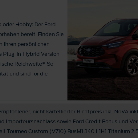
b oder Hobby: Der Ford
orhaben bereit. Finden Sie
n Ihren persönlichen
e Plug-in-Hybrid Version
rische Reichweite*. So
tät und sind für die
zugsberechtigt
mpfohlener, nicht kartellierter Richtpreis inkl. NoVA inkl
1)
,- mtl. bei Leasing
!
und Importeursnachlass sowie Ford Credit Bonus und Ve
ll Tourneo Custom (V710) BusM1 340 L1H1 Titanium 2.5