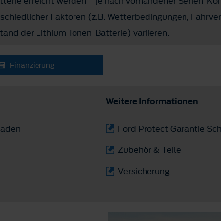
terie erreicht werden – je nach vorhandener Serien-Konf
chiedlicher Faktoren (z.B. Wetterbedingungen, Fahrverh
and der Lithium-Ionen-Batterie) variieren.
Finanzierung
Weitere Informationen
laden
Ford Protect Garantie Sch
Zubehör & Teile
Versicherung