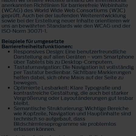
haben wir unsere Website anhand der international
anerkannten Richtlinien für barrierefreie Webinhalte
(WCAG) des World Wide Web Consortiums (W3C)
geprüft. Auch bei der laufenden Weiterentwicklung
sowie bei der Erstellung neuer Inhalte orientieren wir
uns an bewährten Standards wie den WCAG und der
ISO-Norm 30071-1.
Beispiele für umgesetzte
Barrierefreiheitsfunktionen:
Responsives Design: Eine benutzerfreundliche
Darstellung auf allen Geräten – vom Smartphone
über Tablets bis zu Desktop-Computern.
Tastaturnavigation: Die Navigation ist vollständig
per Tastatur bedienbar. Sichtbare Markierungen
helfen dabei, sich ohne Maus auf der Seite zu
bewegen.
Optimierte Lesbarkeit: Klare Typografie und
kontrastreiche Gestaltung, die auch bei starker
Vergrößerung oder Layoutänderungen gut lesbar
bleibt.
Semantische Strukturierung: Wichtige Bereiche
wie Kopfzeile, Navigation und Hauptinhalte sind
technisch so aufgebaut, dass
Bildschirmleseprogramme sie problemlos
erfassen können.